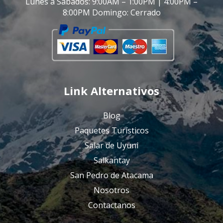
Lunes a Sabados: 9:00AM – 1:00PM | 4:00PM –
8:00PM Domingo: Cerrado
Link Alternativos
Blog
Paquetes Turísticos
Salar de Uyuni
Salkantay
San Pedro de Atacama
Nosotros
Contactanos