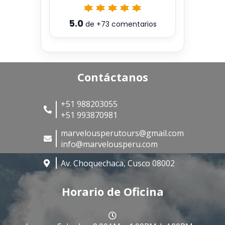
5.0
de
+73
comentarios
Contáctanos
+51 988203055
+51 993870981
marvelousperutours@gmail.com
info@marvelousperu.com
Av. Choquechaca, Cusco 08002
Horario de Oficina