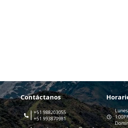
Contáctanos
Horari
Lunes
+51 988203055
1:00P
+51 993870981
Domin