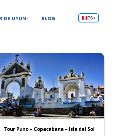
Choose
R DE UYUNI
BLOG
ES
▾
a
language
Tour Puno – Copacabana – Isla del Sol