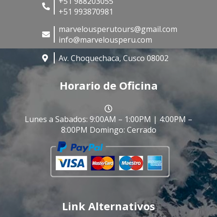
+51 988203055
+51 993870981
marvelousperutours@gmail.com
info@marvelousperu.com
Av. Choquechaca, Cusco 08002
Horario de Oficina
Lunes a Sabados: 9:00AM – 1:00PM | 4:00PM –
8:00PM Domingo: Cerrado
Link Alternativos