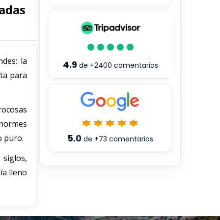
cadas
des: la
4.9
de
+2400
comentarios
cta para
rocosas
enormes
5.0
o puro.
de
+73
comentarios
siglos,
ía lleno