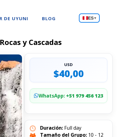
Choose
R DE UYUNI
BLOG
ES
▾
a
language
 Rocas y Cascadas
USD
$40,00
WhatsApp:
+51 979 456 123
Duración:
Full day
Tamaño del Grupo:
10 - 12