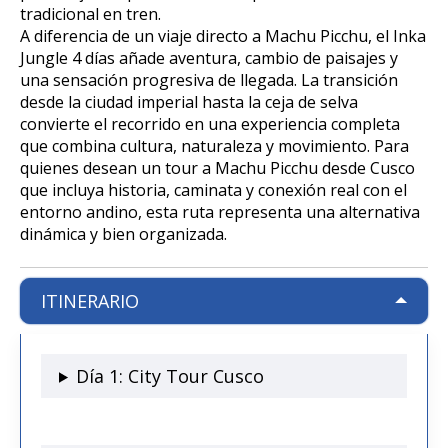
Excursión a la Catarata de Pillones |
Tour Camino Inca 1 Día / Trekking
SALAR DE UYUNI
Tour Isla del Sol y la Luna – 1 Día
tradicional en tren.
Naturaleza entre Rocas y Cascadas
Marcapomacocha Full Day
Inolvidable a Machu Picchu
City tour + valle + Salkantay 3 Dias +
A diferencia de un viaje directo a Machu Picchu, el Inka
Montaña de colores
Jungle 4 días añade aventura, cambio de paisajes y
Tour Puno – Copacabana – Isla del
Tour Salar de Uyuni 3 Días / 2
SALKANTAY
Tour Antioquía y Cochahuayco |Full
Tour Camino Inca 2D / 1N
una sensación progresiva de llegada. La transición
Sol
Noches
Day desde Lima
desde la ciudad imperial hasta la ceja de selva
City tour + valle + Salkantay 3 días
convierte el recorrido en una experiencia completa
Tour Camino Inca / Cusco 4D
City tour + valle + Salkantay 3 Dias +
BLOG
Tour Chullpas de Sillustani desde
Tour Salar de Uyuni 2 Días / 1
que combina cultura, naturaleza y movimiento. Para
San Mateo de Otao: Aventura
Montaña de colores
Puno
Noche
quienes desean un tour a Machu Picchu desde Cusco
Andina, Cultura Viva – Full Day
que incluya historia, caminata y conexión real con el
CONTACTANOS
City tour + valle + Salkantay 3 días
entorno andino, esta ruta representa una alternativa
Tour Isla de los Uros, Amantaní y
Salar de Uyuni desde Puno
dinámica y bien organizada.
Taquile
City tour + Salkantay 3 días
Salar de Uyuni desde Cochabamba
ITINERARIO
City Tour + Valle Sagrado + Tour
Tour Salar de Uyuni desde La Paz
Salkantay 4 dias
Día 1: City Tour Cusco
City Tour Cusco + Valle Sagrado +
Tour Salkantay 5 días