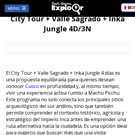
Choos
E
MENU
a
City Tour + Valle Sagrado + Inka
langu
HOME
Jungle 4D/3N
AREQUIPA
Trekking al Volcán Misti 2D/1N
CUSCO
El City Tour + Valle Sagrado + Inka Jungle 4 días es
City Tour Arequipa en Mirabus
City Tour + Valle Sagrado + Inka
LIMA
una propuesta equilibrada para quienes desean
Jungle 4D/3N
conocer
Cusco
en profundidad y, al mismo tiempo,
Tour al Cañón de Culebrillas y Ruta
vivir una experiencia activa rumbo a Machu Picchu.
del Sillar
Tour Islas Ballestas y Huacachina
PUNO
Este programa no solo conecta los principales sitios
City Tour + Valle Sagrado + Inka
desde Lima
arqueológicos del sur andino, sino que también
Jungle 3D/2N
permite comprender el contexto histórico, agrícola y
City Tour Arequipa: Tesoros
Templo de la Fertilidad en Chucuito,
CAMINO INCA
estratégico del Imperio Inca antes de emprender una
Coloniales entre Sillar
Huancaya| Lagunas Turquesas,
City Tour Cusco + Inka Jungle 3 Días
Puno
Escalonadas y Nor Yauyos
ruta alternativa hacia la ciudadela. Es una opción ideal
| Reserva Ahora
para viajeros que buscan más que una visita