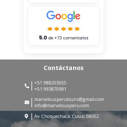
5.0
de
+73
comentarios
Contáctanos
+51 988203055
+51 993870981
marvelousperutours@gmail.com
info@marvelousperu.com
Av. Choquechaca, Cusco 08002