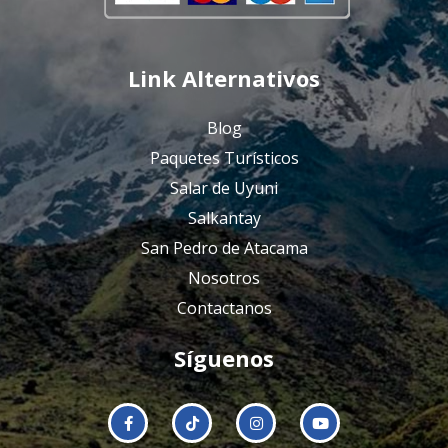
Link Alternativos
Blog
Paquetes Turísticos
Salar de Uyuni
Salkantay
San Pedro de Atacama
Nosotros
Contactanos
Síguenos