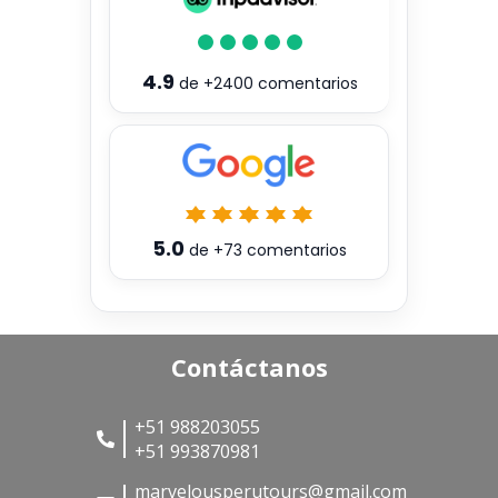
4.9
de
+2400
comentarios
5.0
de
+73
comentarios
Contáctanos
+51 988203055
+51 993870981
marvelousperutours@gmail.com