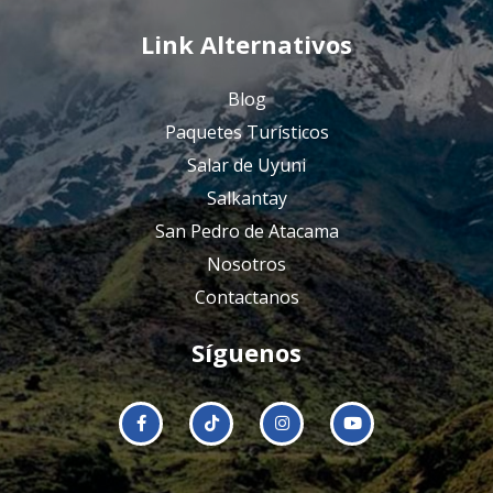
Link Alternativos
Blog
Paquetes Turísticos
Salar de Uyuni
Salkantay
San Pedro de Atacama
Nosotros
Contactanos
Síguenos