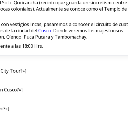
Sol o Qoricancha (recinto que guarda un sincretismo entre 
épocas coloniales). Actualmente se conoce como el Templo de
s con vestigios Incas, pasaremos a conocer el circuito de cua
s de la ciudad del
Cusco
. Donde veremos los majestuosos
an, Q’enqo, Puca Pucara y Tambomachay.
nte a las 18:00 Hrs.
City Tour?»]
en Cusco?»]
ni?»]