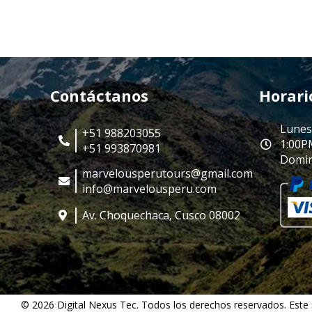
Contáctanos
Horari
Lunes
+51 988203055
1:00P
+51 993870981
Domin
marvelousperutours@gmail.com
info@marvelousperu.com
Av. Choquechaca, Cusco 08002
© 2026 Digital Nexus Tec. Todos los derechos reservados. Este 