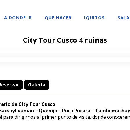
A DONDE IR
QUE HACER
IQUITOS
SALA
City Tour Cusco 4 ruinas
Reservar
Galería
rario de City Tour Cusco
 – Sacsayhuaman – Quenqo – Puca Pucara – Tambomachay
el para dirigirnos al primer punto de visita, donde conocere