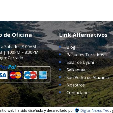
o de Oficina
Link Alternativos
 a Sabados: 9:00AM –
Blog
M | 4:00PM – 8:00PM
Paquetes Turísticos
go: Cerrado
Salar de Uyuni
Salkantay
San Pedro de Atacama
Nosotros
Contactanos
sitio web ha sido diseñado y desarrollado por
Digital Nexus Tec
,