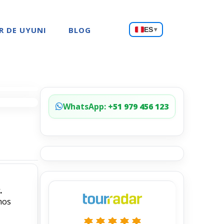
Choose
R DE UYUNI
BLOG
ES
▾
a
language
WhatsApp:
+51 979 456 123
.
mos