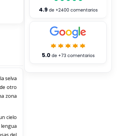
4.9
de
+2400
comentarios
5.0
de
+73
comentarios
la selva
 de otro
na zona
un cielo
 lengua
osas del