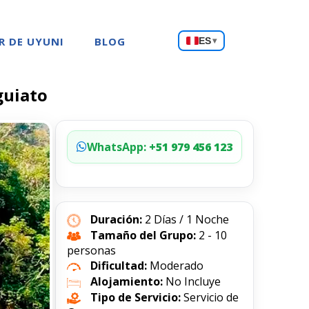
Choose
R DE UYUNI
BLOG
ES
▾
a
language
guiato
WhatsApp:
+51 979 456 123
Duración:
2 Días / 1 Noche
Tamaño del Grupo:
2 - 10
personas
Dificultad:
Moderado
Alojamiento:
No Incluye
Tipo de Servicio:
Servicio de