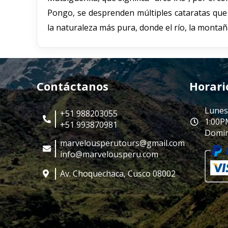
Pongo, se desprenden múltiples cataratas que
la naturaleza más pura, donde el río, la montañ
Contáctanos
Horari
Lunes
+51 988203055
1:00P
+51 993870981
Domin
marvelousperutours@gmail.com
info@marvelousperu.com
Av. Choquechaca, Cusco 08002