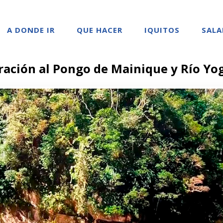
A DONDE IR
QUE HACER
IQUITOS
SALA
ración al Pongo de Mainique y Río Yo