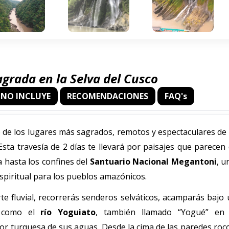
grada en la Selva del Cusco
NO INCLUYE
RECOMENDACIONES
FAQ's
de los lugares más sagrados, remotos y espectaculares de 
 Esta travesía de 2 días te llevará por paisajes que parecen
hasta los confines del
Santuario Nacional Megantoni
, u
spiritual para los pueblos amazónicos.
te fluvial, recorrerás senderos selváticos, acamparás bajo 
as como el
río Yoguiato
, también llamado “Yogué” en
color turquesa de sus aguas. Desde la cima de las paredes roc