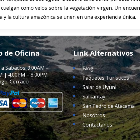
 cuelgan como velos sobre la vegetación virgen. Un encuen
a y la cultura amazónica se unen en una experiencia única.
o de Oficina
Link Alternativos
 a Sabados: 9:00AM –
Blog
M | 4:00PM – 8:00PM
Paquetes Turísticos
go: Cerrado
Salar de Uyuni
Salkantay
San Pedro de Atacama
Nosotros
Contactanos