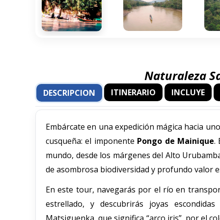
Naturaleza Sa
ITINERARIO
INCLUYE
DESCRIPCION
Embárcate en una expedición mágica hacia uno 
cusqueña: el imponente
Pongo de Mainique
.
mundo, desde los márgenes del Alto Urubamba 
de asombrosa biodiversidad y profundo valor e
En este tour, navegarás por el río en transpor
estrellado, y descubrirás joyas escondid
Matsiguenka, que significa “arco iris”, por el 