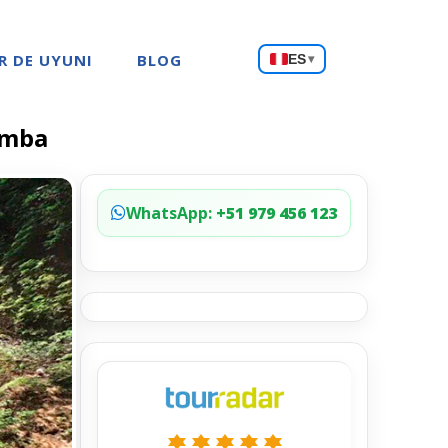
Choose
R DE UYUNI
BLOG
ES
▾
a
language
amba
WhatsApp:
+51 979 456 123