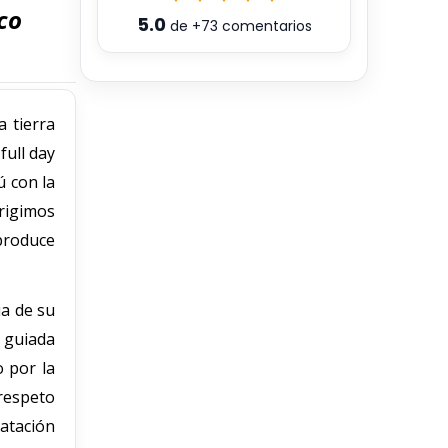
co
5.0
de
+73
comentarios
 tierra
full day
ú con la
irigimos
 produce
ia de su
a guiada
o por la
 respeto
catación