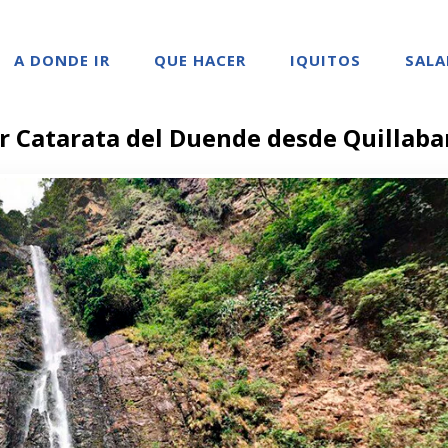
A DONDE IR
QUE HACER
IQUITOS
SALA
r Catarata del Duende desde Quillab