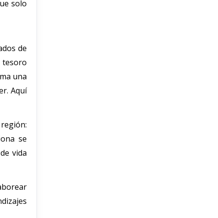
que solo
ados de
n tesoro
orma una
er. Aquí
 región:
iona se
de vida
saborear
dizajes