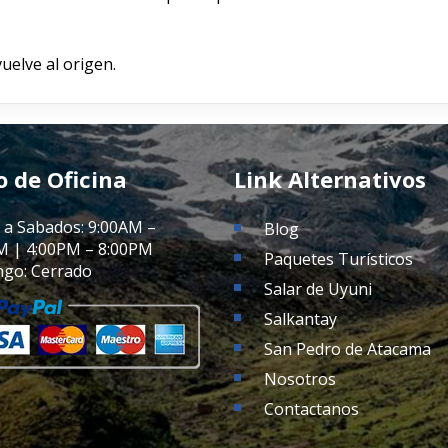
vuelve al origen.
o de Oficina
Link Alternativos
 a Sabados: 9:00AM –
Blog
M | 4:00PM – 8:00PM
Paquetes Turísticos
go: Cerrado
Salar de Uyuni
Salkantay
San Pedro de Atacama
Nosotros
Contactanos