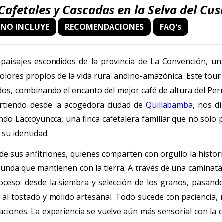
afetales y Cascadas en la Selva del Cus
NO INCLUYE
RECOMENDACIONES
FAQ's
aisajes escondidos de la provincia de La Convención, una
colores propios de la vida rural andino-amazónica. Este tour 
dos, combinando el encanto del mejor café de altura del Per
Partiendo desde la acogedora ciudad de
Quillabamba
, nos d
ndo Laccoyuncca, una finca cafetalera familiar que no solo
 su identidad.
ez de sus anfitriones, quienes comparten con orgullo la histor
profunda que mantienen con la tierra. A través de una caminat
roceso: desde la siembra y selección de los granos, pasand
 al tostado y molido artesanal. Todo sucede con paciencia,
ciones. La experiencia se vuelve aún más sensorial con la 