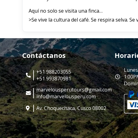
Aquí no solo se visita una finca…
>Se vive la cultura del café. Se respira selva. Se 
Contáctanos
Horari
Lunes
+51 988203055
1:00P
+51 993870981
Domin
marvelousperutours@gmail.com
info@marvelousperu.com
Av. Choquechaca, Cusco 08002