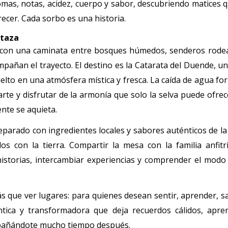
omas, notas, acidez, cuerpo y sabor, descubriendo matices 
ecer. Cada sorbo es una historia.
 taza
da con una caminata entre bosques húmedos, senderos rode
mpañan el trayecto. El destino es la Catarata del Duende, u
elto en una atmósfera mística y fresca. La caída de agua f
jarte y disfrutar de la armonía que solo la selva puede ofrec
ente se aquieta.
eparado con ingredientes locales y sabores auténticos de la
s con la tierra. Compartir la mesa con la familia anfitr
istorias, intercambiar experiencias y comprender el modo 
ás que ver lugares: para quienes desean sentir, aprender, 
ntica y transformadora que deja recuerdos cálidos, apren
mpañándote mucho tiempo después.