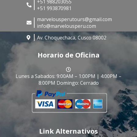
+51 988203055
+51 993870981
marvelousperutours@gmail.com
info@marvelousperu.com
Av. Choquechaca, Cusco 08002
Horario de Oficina
Lunes a Sabados: 9:00AM – 1:00PM | 4:00PM –
8:00PM Domingo: Cerrado
Link Alternativos