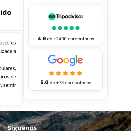
uido
4.9
de
+2400
comentarios
usco es
iudadela
culares,
ticos de
5.0
de
+73
comentarios
, sentir
Síguenos