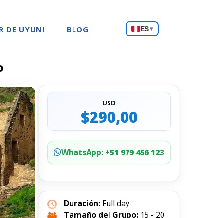
Choose
R DE UYUNI
BLOG
ES
▾
a
language
o
USD
$290,00
WhatsApp:
+51 979 456 123
Duración:
Full day
Tamaño del Grupo:
15 - 20