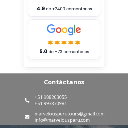
4.9
de
+2400
comentarios
5.0
de
+73
comentarios
Contáctanos
+51 988203055
+51 993870981
marvelousperutours@gmail.com
info@marvelousperu.com