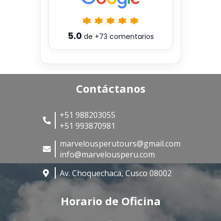
5.0
de
+73
comentarios
Contáctanos
+51 988203055
+51 993870981
marvelousperutours@gmail.com
info@marvelousperu.com
Av. Choquechaca, Cusco 08002
Horario de Oficina