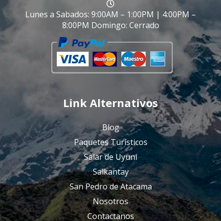
Lunes a Sabados: 9:00AM – 1:00PM | 4:00PM –
8:00PM Domingo: Cerrado
Link Alternativos
Blog
Paquetes Turísticos
Salar de Uyuni
Salkantay
San Pedro de Atacama
Nosotros
Contactanos