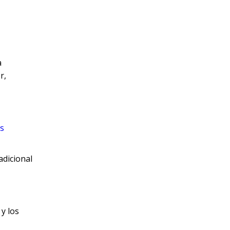
a
r,
os
adicional
y los