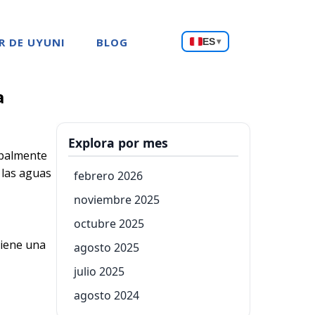
Choose
R DE UYUNI
BLOG
ES
▾
a
language
a
Explora por mes
ipalmente
 las aguas
febrero 2026
noviembre 2025
octubre 2025
tiene una
agosto 2025
julio 2025
agosto 2024