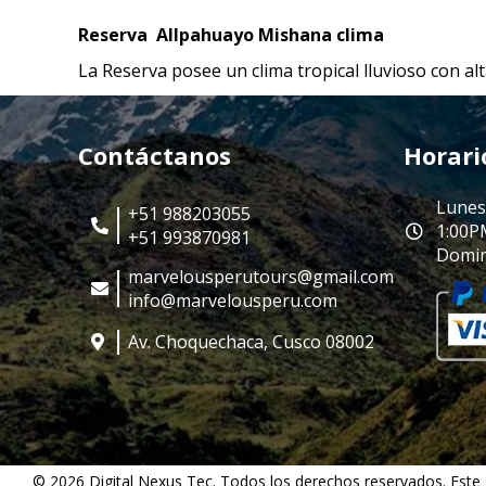
Reserva Allpahuayo Mishana clima
La Reserva posee un clima tropical lluvioso con a
Contáctanos
Horari
Lunes
+51 988203055
1:00P
+51 993870981
Domin
marvelousperutours@gmail.com
info@marvelousperu.com
Av. Choquechaca, Cusco 08002
© 2026 Digital Nexus Tec. Todos los derechos reservados. Este 