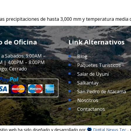
ltas precipitaciones de hasta 3,000 mm y temperatura media d
o de Oficina
Link Alternativos
 a Sabados: 9:00AM –
Blog
M | 4:00PM – 8:00PM
Paquetes Turísticos
go: Cerrado
Salar de Uyuni
Salkantay
San Pedro de Atacama
Nosotros
Contactanos
sitio web ha sido diseñado y desarrollado por
Digital Nexus Tec
,