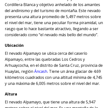
Excursión a la Catarata de Pillones |
Tour Camino Inca 1 Día / Trekking
SALAR DE UYUNI
Tour Isla del Sol y la Luna – 1 Día
Cordillera Blanca y objetivo anhelado de los amantes
Naturaleza entre Rocas y Cascadas
Marcapomacocha Full Day
Inolvidable a Machu Picchu
City tour + valle + Salkantay 3 Dias +
del andinismo y del turismo de montaña. Este nevado
Montaña de colores
Tour Puno – Copacabana – Isla del
Tour Salar de Uyuni 3 Días / 2
presenta una altura promedio de 5,497 metros sobre
SALKANTAY
Tour Antioquía y Cochahuayco |Full
Tour Camino Inca 2D / 1N
Sol
Noches
el nivel del mar, tiene una peculiar forma piramidal, un
Day desde Lima
City tour + valle + Salkantay 3 días
rasgo que lo hace bastante atractivo, llegando a ser
Tour Camino Inca / Cusco 4D
City tour + valle + Salkantay 3 Dias +
BLOG
Tour Chullpas de Sillustani desde
Tour Salar de Uyuni 2 Días / 1
considerado como “el nevado más bello del mundo”.
San Mateo de Otao: Aventura
Montaña de colores
Puno
Noche
Andina, Cultura Viva – Full Day
Ubicación
CONTACTANOS
City tour + valle + Salkantay 3 días
Tour Isla de los Uros, Amantaní y
Salar de Uyuni desde Puno
El nevado Alpamayo se ubica cerca del caserío
Taquile
Alpamayo, entre las quebradas Los Cedros y
City tour + Salkantay 3 días
Salar de Uyuni desde Cochabamba
Arhuaycocha, en el distrito de Santa Cruz, provincia de
Huaylas, región
Áncash
. Tiene un área glaciar de 4.69
City Tour + Valle Sagrado + Tour
kilómetros cuadrados con una altitud mínima de 4,745
Tour Salar de Uyuni desde La Paz
Salkantay 4 dias
y una máxima de 6,005 metros sobre el nivel del mar.
City Tour Cusco + Valle Sagrado +
Altura
Tour Salkantay 5 días
El nevado Alpamayo, que tiene una altura de 5,947
metros sobre el nivel del mar. Es una montaña de la