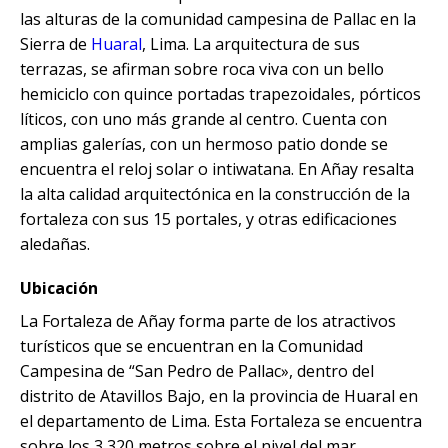
Excursión a la Catarata de Pillones |
Tour Camino Inca 1 Día / Trekking
SALAR DE UYUNI
Tour Isla del Sol y la Luna – 1 Día
las alturas de la comunidad campesina de Pallac en la
Naturaleza entre Rocas y Cascadas
Marcapomacocha Full Day
Inolvidable a Machu Picchu
City tour + valle + Salkantay 3 Dias +
Sierra de
Huaral
, Lima. La arquitectura de sus
Montaña de colores
Tour Puno – Copacabana – Isla del
Tour Salar de Uyuni 3 Días / 2
terrazas, se afirman sobre roca viva con un bello
SALKANTAY
Tour Antioquía y Cochahuayco |Full
Tour Camino Inca 2D / 1N
Sol
Noches
hemiciclo con quince portadas trapezoidales, pórticos
Day desde Lima
City tour + valle + Salkantay 3 días
líticos, con uno más grande al centro. Cuenta con
Tour Camino Inca / Cusco 4D
City tour + valle + Salkantay 3 Dias +
BLOG
Tour Chullpas de Sillustani desde
Tour Salar de Uyuni 2 Días / 1
amplias galerías, con un hermoso patio donde se
San Mateo de Otao: Aventura
Montaña de colores
Puno
Noche
encuentra el reloj solar o intiwatana. En Añay resalta
Andina, Cultura Viva – Full Day
la alta calidad arquitectónica en la construcción de la
CONTACTANOS
City tour + valle + Salkantay 3 días
Tour Isla de los Uros, Amantaní y
Salar de Uyuni desde Puno
fortaleza con sus 15 portales, y otras edificaciones
Taquile
aledañas.
City tour + Salkantay 3 días
Salar de Uyuni desde Cochabamba
Ubicación
City Tour + Valle Sagrado + Tour
La Fortaleza de Añay forma parte de los atractivos
Tour Salar de Uyuni desde La Paz
Salkantay 4 dias
turísticos que se encuentran en la Comunidad
Campesina de “San Pedro de Pallac», dentro del
City Tour Cusco + Valle Sagrado +
distrito de Atavillos Bajo, en la provincia de Huaral en
Tour Salkantay 5 días
el departamento de Lima. Esta Fortaleza se encuentra
sobre los 3,320 metros sobre el nivel del mar.