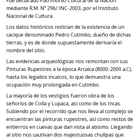
Fue declarado Patrimonio Cultural de la Nación
Excursión a la Catarata de Pillones |
Tour Camino Inca 1 Día / Trekking
SALAR DE UYUNI
Tour Isla del Sol y la Luna – 1 Día
Naturaleza entre Rocas y Cascadas
Marcapomacocha Full Day
Inolvidable a Machu Picchu
mediante R.M. Nº 296/ INC-2003, por el Instituto
City tour + valle + Salkantay 3 Dias +
Nacional de Cultura.
Montaña de colores
Tour Puno – Copacabana – Isla del
Tour Salar de Uyuni 3 Días / 2
SALKANTAY
Tour Antioquía y Cochahuayco |Full
Tour Camino Inca 2D / 1N
Los datos históricos notician de la existencia de un
Sol
Noches
Day desde Lima
City tour + valle + Salkantay 3 días
cacique denominado Pedro Cutimbo, dueño de dichas
Tour Camino Inca / Cusco 4D
City tour + valle + Salkantay 3 Dias +
BLOG
tierras, y es de donde supuestamente derivaría el
Tour Chullpas de Sillustani desde
Tour Salar de Uyuni 2 Días / 1
San Mateo de Otao: Aventura
Montaña de colores
nombre del sitio.
Puno
Noche
Andina, Cultura Viva – Full Day
Las evidencias arqueológicas nos remontan con sus
CONTACTANOS
City tour + valle + Salkantay 3 días
Tour Isla de los Uros, Amantaní y
Salar de Uyuni desde Puno
Pinturas Rupestres a la época Arcaica (8000-2000 a.C),
Taquile
hasta los legados incaicos, lo que demuestra una
City tour + Salkantay 3 días
Salar de Uyuni desde Cochabamba
ocupación muy prolongada en Cutimbo.
La mayoría de los vestigios fueron obra de los
City Tour + Valle Sagrado + Tour
Tour Salar de Uyuni desde La Paz
señoríos de Colla y Lupaca, así como de los Incas.
Salkantay 4 dias
Subiendo por el recorrido que nos lleva al complejo se
encuentran las pinturas rupestres, así como restos de
City Tour Cusco + Valle Sagrado +
entierros en cuevas que dan vista al abismo. Llegando
Tour Salkantay 5 días
al sitio nos cautivan dos majestuosas chullpas que