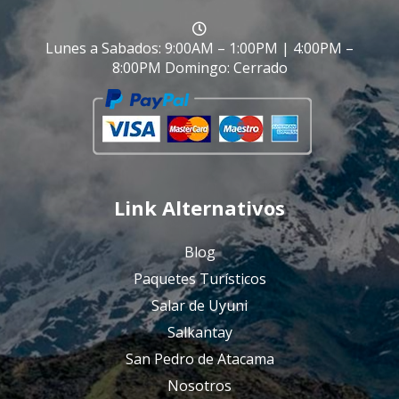
Lunes a Sabados: 9:00AM – 1:00PM | 4:00PM –
8:00PM Domingo: Cerrado
Link Alternativos
Blog
Paquetes Turísticos
Salar de Uyuni
Salkantay
San Pedro de Atacama
Nosotros