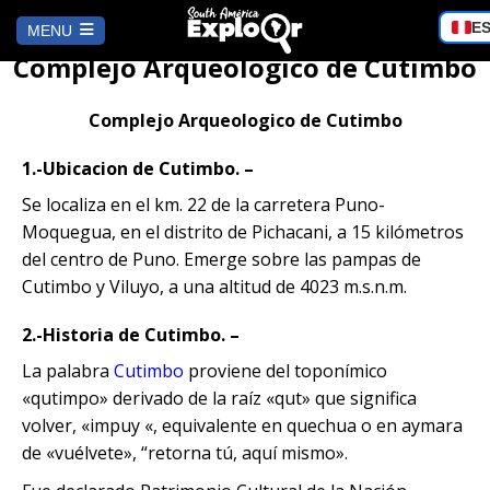
Choos
E
MENU
a
Complejo Arqueologico de Cutimbo
langu
HOME
Complejo Arqueologico de Cutimbo
AREQUIPA
1.-Ubicacion de Cutimbo. –
Se localiza en el km. 22 de la carretera Puno-
Trekking al Volcán Misti 2D/1N
CUSCO
Moquegua, en el distrito de Pichacani, a 15 kilómetros
del centro de Puno. Emerge sobre las pampas de
City Tour Arequipa en Mirabus
City Tour + Valle Sagrado + Inka
Cutimbo y Viluyo, a una altitud de 4023 m.s.n.m.
LIMA
Jungle 4D/3N
Tour al Cañón de Culebrillas y Ruta
2.-Historia de Cutimbo. –
del Sillar
Tour Islas Ballestas y Huacachina
PUNO
City Tour + Valle Sagrado + Inka
La palabra
Cutimbo
proviene del toponímico
desde Lima
Jungle 3D/2N
«qutimpo» derivado de la raíz «qut» que significa
City Tour Arequipa: Tesoros
Templo de la Fertilidad en Chucuito,
volver, «impuy «, equivalente en quechua o en aymara
CAMINO INCA
Coloniales entre Sillar
Huancaya| Lagunas Turquesas,
City Tour Cusco + Inka Jungle 3 Días
Puno
de «vuélvete», “retorna tú, aquí mismo».
Escalonadas y Nor Yauyos
| Reserva Ahora