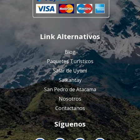
Link Alternativos
Blog
Paquetes Turísticos
Salar de Uyuni
Salkantay
San Pedro de Atacama
Nosotros
Contactanos
Síguenos