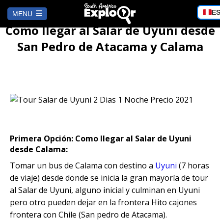
Choos
E
MENU
a
Como llegar al Salar de Uyuni desde
langu
HOME
San Pedro de Atacama y Calama
AREQUIPA
Como llegar al Salar de Uyuni desde San Pedro de
Atacama y Calama
Trekking al Volcán Misti 2D/1N
CUSCO
City Tour Arequipa en Mirabus
City Tour + Valle Sagrado + Inka
LIMA
Jungle 4D/3N
Primera Opción: Como llegar al Salar de Uyuni
Tour al Cañón de Culebrillas y Ruta
desde Calama:
del Sillar
Tour Islas Ballestas y Huacachina
PUNO
City Tour + Valle Sagrado + Inka
Tomar un bus de Calama con destino a
Uyuni
(7 horas
desde Lima
Jungle 3D/2N
de viaje) desde donde se inicia la gran mayoría de tour
City Tour Arequipa: Tesoros
al Salar de Uyuni, alguno inicial y culminan en Uyuni
Templo de la Fertilidad en Chucuito,
CAMINO INCA
Coloniales entre Sillar
Huancaya| Lagunas Turquesas,
City Tour Cusco + Inka Jungle 3 Días
Puno
pero otro pueden dejar en la frontera Hito cajones
Escalonadas y Nor Yauyos
| Reserva Ahora
frontera con Chile (San pedro de Atacama).