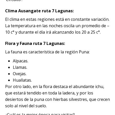
Excursión a la Catarata de Pillones |
Tour Camino Inca 1 Día / Trekking
SALAR DE UYUNI
Tour Isla del Sol y la Luna – 1 Día
Naturaleza entre Rocas y Cascadas
Marcapomacocha Full Day
Inolvidable a Machu Picchu
City tour + valle + Salkantay 3 Dias +
Clima Ausangate ruta 7 Lagunas:
Montaña de colores
Tour Puno – Copacabana – Isla del
Tour Salar de Uyuni 3 Días / 2
SALKANTAY
El clima en estas regiones está en constante variación.
Tour Antioquía y Cochahuayco |Full
Tour Camino Inca 2D / 1N
Sol
Noches
Day desde Lima
La temperatura en las noches oscila un promedio de –
City tour + valle + Salkantay 3 días
10 c° y durante el día irá alcanzando los 20 a 25 c°.
Tour Camino Inca / Cusco 4D
City tour + valle + Salkantay 3 Dias +
BLOG
Tour Chullpas de Sillustani desde
Tour Salar de Uyuni 2 Días / 1
San Mateo de Otao: Aventura
Montaña de colores
Puno
Noche
Flora y Fauna ruta 7 Lagunas:
Andina, Cultura Viva – Full Day
CONTACTANOS
La fauna es característica de la región Puna:
City tour + valle + Salkantay 3 días
Tour Isla de los Uros, Amantaní y
Salar de Uyuni desde Puno
Taquile
Alpacas.
City tour + Salkantay 3 días
Llamas.
Salar de Uyuni desde Cochabamba
Ovejas.
Huallatas.
City Tour + Valle Sagrado + Tour
Tour Salar de Uyuni desde La Paz
Salkantay 4 dias
Por otro lado, en la flora destaca el abundante ichu,
que estará tendido en toda la ladera, y por los
desiertos de la puna con hierbas silvestres, que crecen
City Tour Cusco + Valle Sagrado +
Tour Salkantay 5 días
solo al nivel del suelo.
¿Cuál es la mejor época para visitar?