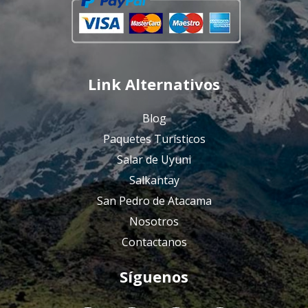
Link Alternativos
Blog
Paquetes Turísticos
Salar de Uyuni
Salkantay
San Pedro de Atacama
Nosotros
Contactanos
Síguenos