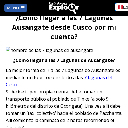
Choos
E
MENU
a
¿Cómo llegar a las 7 Lagunas
langu
HOME
Ausangate desde Cusco por mi
cuenta?
AREQUIPA
Trekking al Volcán Misti 2D/1N
CUSCO
¿Cómo llegar a las 7 Lagunas de Ausangate?
La mejor forma de ir a las 7 Lagunas de Ausangate es
City Tour Arequipa en Mirabus
City Tour + Valle Sagrado + Inka
LIMA
mediante un tour todo incluido a las
7 lagunas del
Jungle 4D/3N
Cusco
.
Tour al Cañón de Culebrillas y Ruta
Si decide ir por propia cuenta, debe tomar un
del Sillar
Tour Islas Ballestas y Huacachina
PUNO
City Tour + Valle Sagrado + Inka
desde Lima
transporte público al poblado de Tinke (a solo 9
Jungle 3D/2N
kilómetros del distrito de Ocongate). Una vez allí debe
City Tour Arequipa: Tesoros
Templo de la Fertilidad en Chucuito,
CAMINO INCA
tomar un ‘taxi colectivo’ hacia el poblado de Pacchanta.
Coloniales entre Sillar
Huancaya| Lagunas Turquesas,
City Tour Cusco + Inka Jungle 3 Días
Puno
Escalonadas y Nor Yauyos
Allí comienza la caminata de 2 horas recorriendo el
| Reserva Ahora
‘Circuito’.