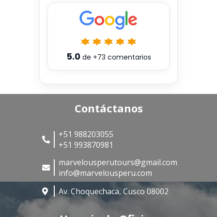
5.0
de
+73
comentarios
Contáctanos
+51 988203055
+51 993870981
marvelousperutours@gmail.com
info@marvelousperu.com
Av. Choquechaca, Cusco 08002