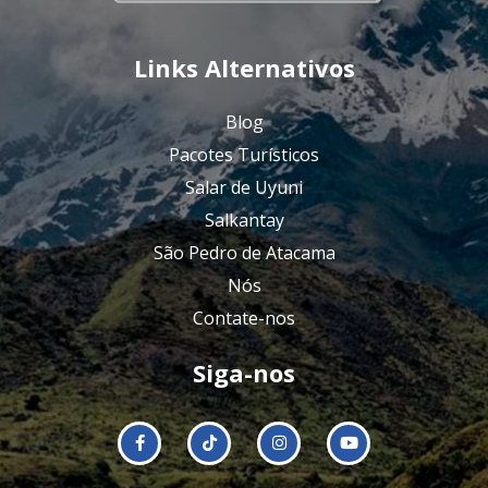
Links Alternativos
Blog
Pacotes Turísticos
Salar de Uyuni
Salkantay
São Pedro de Atacama
Nós
Contate-nos
Siga-nos