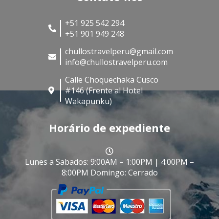
+51 925 542 294
+51 901 949 248
chullostravelperu@gmail.com
info@chullostravelperu.com
Calle Choquechaka Cusco
#146 (Frente al Hotel
Wakapunku)
Horário de expediente
Lunes a Sabados: 9:00AM – 1:00PM | 4:00PM –
8:00PM Domingo: Cerrado