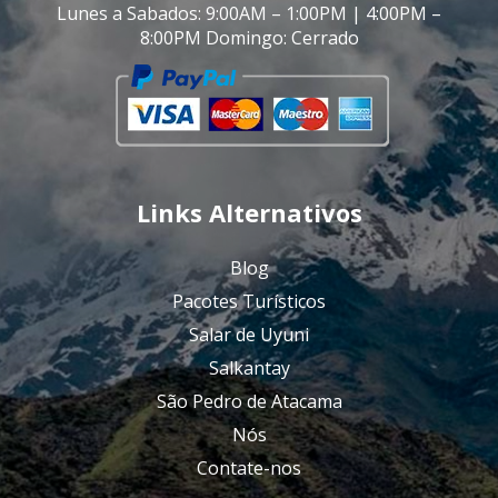
Lunes a Sabados: 9:00AM – 1:00PM | 4:00PM –
8:00PM Domingo: Cerrado
Links Alternativos
Blog
Pacotes Turísticos
Salar de Uyuni
Salkantay
São Pedro de Atacama
Nós
Contate-nos