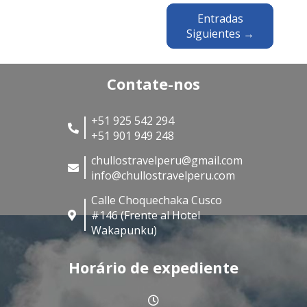
Entradas
Siguientes →
Contate-nos
+51 925 542 294
+51 901 949 248
chullostravelperu@gmail.com
info@chullostravelperu.com
Calle Choquechaka Cusco
#146 (Frente al Hotel
Wakapunku)
Horário de expediente