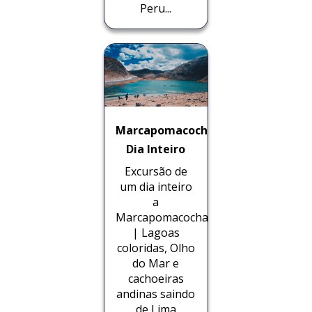
Peru...
Marcapomacocha
Dia Inteiro
Excursão de
um dia inteiro
a
Marcapomacocha
| Lagoas
coloridas, Olho
do Mar e
cachoeiras
andinas saindo
de Lima