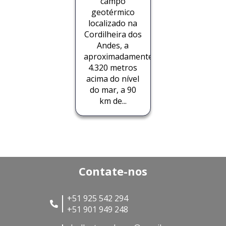
campo
geotérmico
localizado na
Cordilheira dos
Andes, a
aproximadamente
4.320 metros
acima do nível
do mar, a 90
km de...
Contate-nos
+51 925 542 294
+51 901 949 248