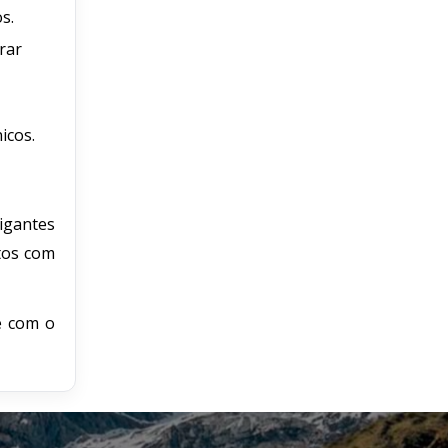
s.
rar
icos.
gigantes
otos com
e com o