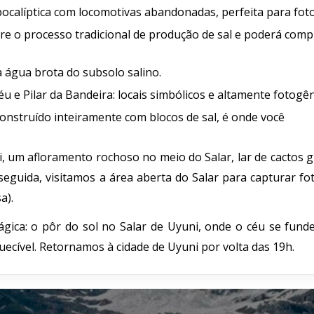
calíptica com locomotivas abandonadas, perfeita para foto
bre o processo tradicional de produção de sal e poderá comp
 água brota do subsolo salino.
e Pilar da Bandeira: locais simbólicos e altamente fotogên
onstruído inteiramente com blocos de sal, é onde você
i, um afloramento rochoso no meio do Salar, lar de cactos 
seguida, visitamos a área aberta do Salar para capturar f
a).
ica: o pôr do sol no Salar de Uyuni, onde o céu se fund
ecível. Retornamos à cidade de Uyuni por volta das 19h.