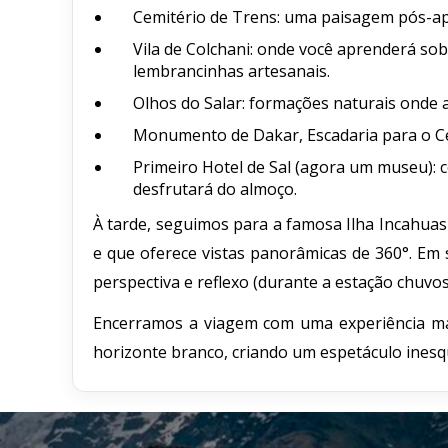
Cemitério de Trens: uma paisagem pós-apo
Vila de Colchani: onde você aprenderá so
lembrancinhas artesanais.
Olhos do Salar: formações naturais onde a
Monumento de Dakar, Escadaria para o Céu 
Primeiro Hotel de Sal (agora um museu): c
desfrutará do almoço.
À tarde, seguimos para a famosa Ilha Incahuas
e que oferece vistas panorâmicas de 360°. Em 
perspectiva e reflexo (durante a estação chuvos
Encerramos a viagem com uma experiência mág
horizonte branco, criando um espetáculo inesqu