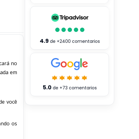
4.9
de
+2400
comentarios
cará no
egada em
5.0
de
+73
comentarios
de você
ando os