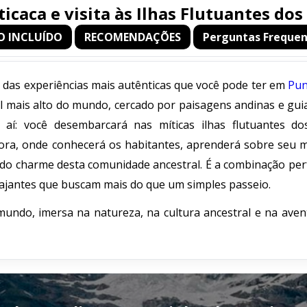
icaca e visita às Ilhas Flutuantes dos
O INCLUÍDO
RECOMENDAÇÕES
Perguntas Freque
a das experiências mais autênticas que você pode ter em
Pu
l mais alto do mundo, cercado por paisagens andinas e gui
a aí: você desembarcará nas míticas ilhas flutuantes do
tora, onde conhecerá os habitantes, aprenderá sobre seu 
 e do charme desta comunidade ancestral. É a combinação per
 viajantes que buscam mais do que um simples passeio.
undo, imersa na natureza, na cultura ancestral e na aven