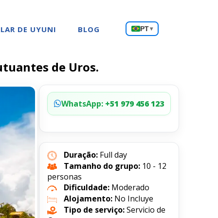
Escolha
LAR DE UYUNI
BLOG
PT
▾
um
idioma
lutuantes de Uros.
WhatsApp:
+51 979 456 123
Duração:
Full day
Tamanho do grupo:
10 - 12
personas
Dificuldade:
Moderado
Alojamento:
No Incluye
Tipo de serviço:
Servicio de