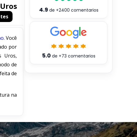
 Uros
4.9
de
+2400
comentarios
ntes
no
. Você
ado por
5.0
s Uros,
de
+73
comentarios
modo de
feita de
tura na