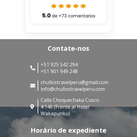
5.0
de
+73
comentarios
Contate-nos
+51 925 542 294
+51 901 949 248
chullostravelperu@gmail.com
info@chullostravelperu.com
Calle Choquechaka Cusco
#146 (Frente al Hotel
Wakapunku)
Horário de expediente