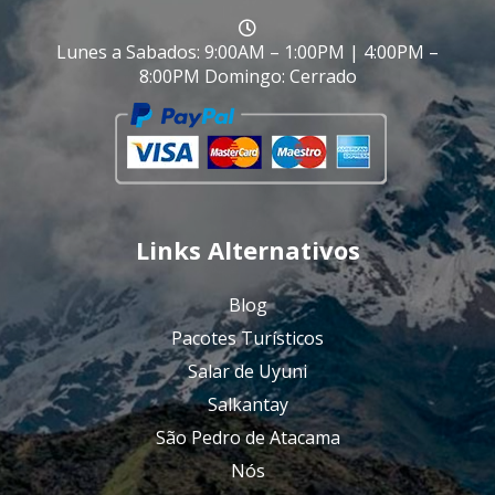
Lunes a Sabados: 9:00AM – 1:00PM | 4:00PM –
8:00PM Domingo: Cerrado
Links Alternativos
Blog
Pacotes Turísticos
Salar de Uyuni
Salkantay
São Pedro de Atacama
Nós