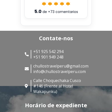
5.0
de
+73
comentarios
Contate-nos
+51 925 542 294
+51 901 949 248
chullostravelperu@gmail.com
info@chullostravelperu.com
Calle Choquechaka Cusco
#146 (Frente al Hotel
Wakapunku)
Horário de expediente