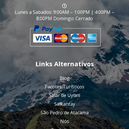
Lunes a Sabados: 9:00AM – 1:00PM | 4:00PM –
8:00PM Domingo: Cerrado
Links Alternativos
Blog
Pacotes Turísticos
Salar de Uyuni
Salkantay
São Pedro de Atacama
Nós