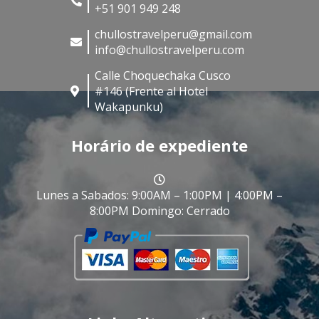
+51 901 949 248
chullostravelperu@gmail.com
info@chullostravelperu.com
Calle Choquechaka Cusco
#146 (Frente al Hotel
Wakapunku)
Horário de expediente
Lunes a Sabados: 9:00AM – 1:00PM | 4:00PM –
8:00PM Domingo: Cerrado