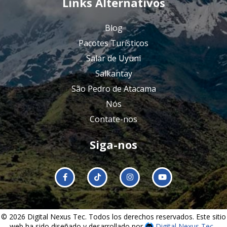
Links Alternativos
Blog
Pacotes Turísticos
Salar de Uyuni
Salkantay
São Pedro de Atacama
Nós
Contate-nos
Siga-nos
© 2026 Digital Nexus Tec. Todos los derechos reservados. Este sitio
web ha sido diseñado y desarrollado por
Digital Nexus Tec
,