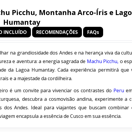
chu Picchu, Montanha Arco-Íris e Lag
Humantay
O INCLUÍDO
RECOMENDAÇÕES
FAQs
lhar na grandiosidade dos Andes e na herança viva da cultu
ureza e aventura: a energia sagrada de
Machu Picchu,
o esp
dade da Lagoa Humantay. Cada experiência permitirá que 
ais e a majestade da cordilheira.
eiro é um convite para vivenciar os contrastes do
Peru
em
turquesa, descubra a cosmovisão andina, experimente a cu
as dos Andes. Ideal para viajantes que buscam combinar c
viagem encapsula a essência de Cusco em sua essência.