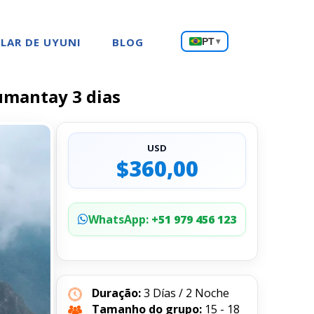
Escolha
LAR DE UYUNI
BLOG
PT
▾
um
idioma
umantay 3 dias
USD
$360,00
WhatsApp:
+51 979 456 123
Duração:
3 Días / 2 Noche
Tamanho do grupo:
15 - 18