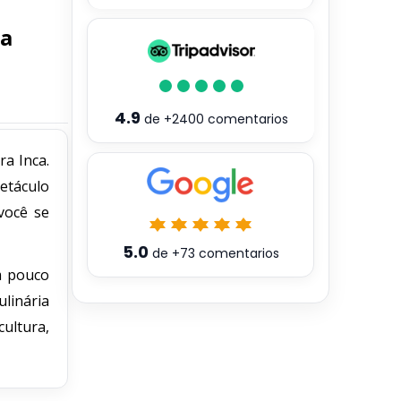
oa
4.9
de
+2400
comentarios
ra Inca.
etáculo
você se
5.0
de
+73
comentarios
 pouco
linária
ultura,