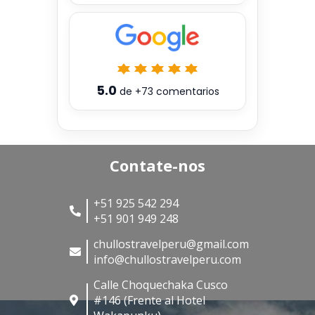
5.0
de
+73
comentarios
Contate-nos
+51 925 542 294
+51 901 949 248
chullostravelperu@gmail.com
info@chullostravelperu.com
Calle Choquechaka Cusco
#146 (Frente al Hotel