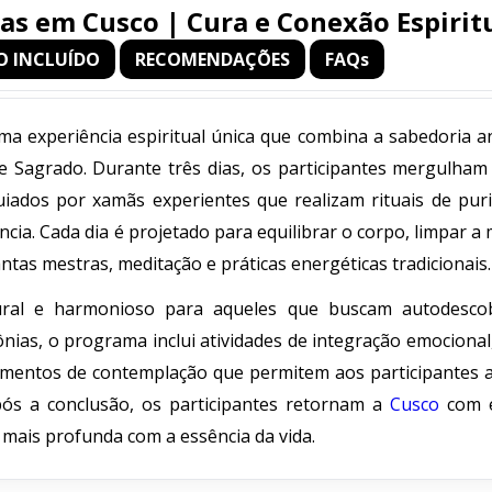
ias em Cusco | Cura e Conexão Espirit
O INCLUÍDO
RECOMENDAÇÕES
FAQs
a experiência espiritual única que combina a sabedoria an
e Sagrado. Durante três dias, os participantes mergulha
iados por xamãs experientes que realizam rituais de purif
ia. Cada dia é projetado para equilibrar o corpo, limpar a
ntas mestras, meditação e práticas energéticas tradicionais.
tural e harmonioso para aqueles que buscam autodesco
nias, o programa inclui atividades de integração emocional,
omentos de contemplação que permitem aos participantes a
pós a conclusão, os participantes retornam a
Cusco
com e
mais profunda com a essência da vida.