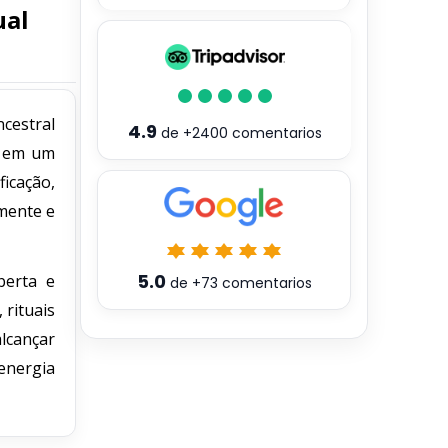
ual
cestral
4.9
de
+2400
comentarios
m em um
icação,
 mente e
5.0
berta e
de
+73
comentarios
 rituais
lcançar
nergia