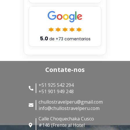
5.0
de
+73
comentarios
Contate-nos
+51 925 542 294
+51 901 949 248
chullostravelperu@gmail.com
info@chullostravelperu.com
Calle Choquechaka Cusco
#146 (Frente al Hotel