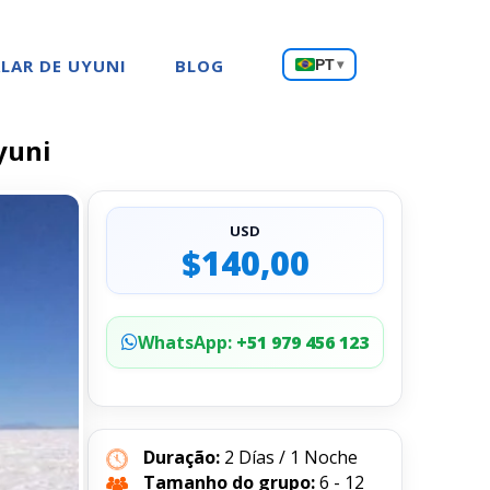
Escolha
LAR DE UYUNI
BLOG
PT
▾
um
idioma
yuni
USD
$140,00
WhatsApp:
+51 979 456 123
Duração:
2 Días / 1 Noche
Tamanho do grupo:
6 - 12