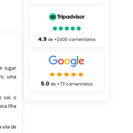
4.9
de
+2400
comentarios
m lugar
ni, uma
5.0
de
+73
comentarios
 sal, o
ica Ilha
 vila de