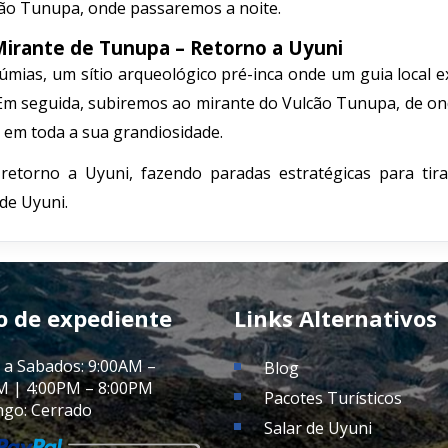
cão Tunupa, onde passaremos a noite.
Mirante de Tunupa – Retorno a Uyuni
ias, um sítio arqueológico pré-inca onde um guia local ex
. Em seguida, subiremos ao mirante do Vulcão Tunupa, de o
 em toda a sua grandiosidade.
etorno a Uyuni, fazendo paradas estratégicas para tira
de Uyuni.
o de expediente
Links Alternativos
 a Sabados: 9:00AM –
Blog
M | 4:00PM – 8:00PM
Pacotes Turísticos
go: Cerrado
Salar de Uyuni