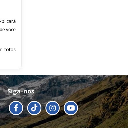
plicará
nde você
r fotos
Siga-nos