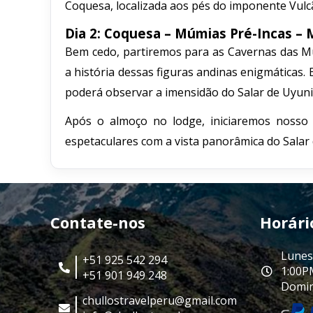
Coquesa, localizada aos pés do imponente Vul
Dia 2: Coquesa – Múmias Pré-Incas – 
Bem cedo, partiremos para as Cavernas das Múm
a história dessas figuras andinas enigmáticas
poderá observar a imensidão do Salar de Uyuni
Após o almoço no lodge, iniciaremos nosso r
espetaculares com a vista panorâmica do Salar 
Contate-nos
Horári
Lunes
+51 925 542 294
1:00P
+51 901 949 248
Domin
chullostravelperu@gmail.com