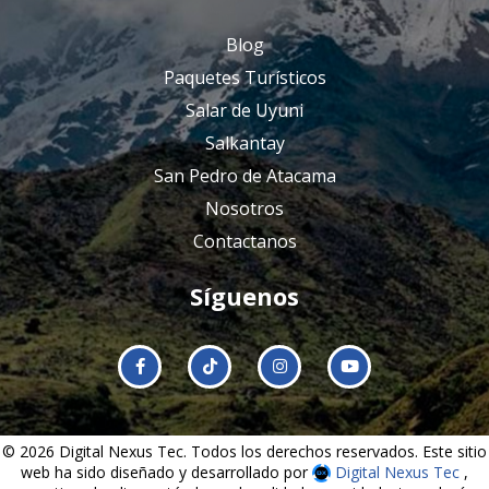
Blog
Paquetes Turísticos
Salar de Uyuni
Salkantay
San Pedro de Atacama
Nosotros
Contactanos
Síguenos
© 2026 Digital Nexus Tec. Todos los derechos reservados. Este sitio
web ha sido diseñado y desarrollado por
Digital Nexus Tec
,